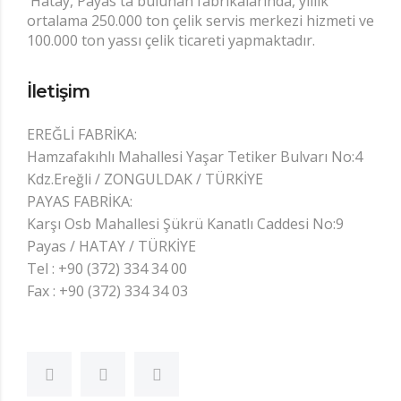
'Hatay, Payas'ta bulunan fabrikalarında, yıllık
ortalama 250.000 ton çelik servis merkezi hizmeti ve
100.000 ton yassı çelik ticareti yapmaktadır.
İletişim
EREĞLİ FABRİKA:
Hamzafakıhlı Mahallesi Yaşar Tetiker Bulvarı No:4
Kdz.Ereğli / ZONGULDAK / TÜRKİYE
PAYAS FABRİKA:
Karşı Osb Mahallesi Şükrü Kanatlı Caddesi No:9
Payas / HATAY / TÜRKİYE
Tel : +90 (372) 334 34 00
Fax : +90 (372) 334 34 03